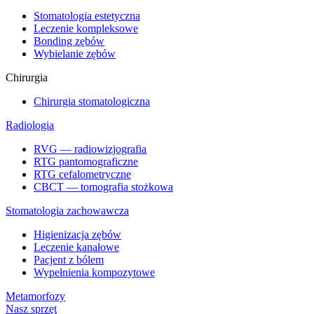
Stomatologia estetyczna
Leczenie kompleksowe
Bonding zębów
Wybielanie zębów
Chirurgia
Chirurgia stomatologiczna
Radiologia
RVG — radiowizjografia
RTG pantomograficzne
RTG cefalometryczne
CBCT — tomografia stożkowa
Stomatologia zachowawcza
Higienizacja zębów
Leczenie kanałowe
Pacjent z bólem
Wypełnienia kompozytowe
Metamorfozy
Nasz sprzęt