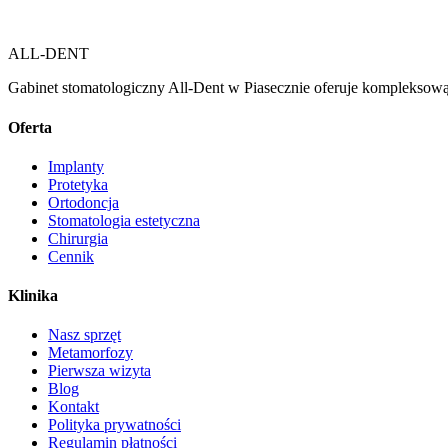
ALL-DENT
Gabinet stomatologiczny All-Dent w Piasecznie oferuje kompleksową 
Oferta
Implanty
Protetyka
Ortodoncja
Stomatologia estetyczna
Chirurgia
Cennik
Klinika
Nasz sprzęt
Metamorfozy
Pierwsza wizyta
Blog
Kontakt
Polityka prywatności
Regulamin płatności