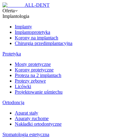
ALL-DENT
Oferta
Implantologia
Implanty
Implantoprotetyka
Korony na implantach
Chirurgia przedimplantacyjna
Protetyka
Mosty protetyczne
Korony protetyczne
Proteza na 2 implantach
Protezy zębowe
Licówki
Projektowanie uśmiechu
Ortodoncja
Aparat stały
Aparaty ruchome
Nakładki ortodontyczne
Stomatologia estetyczna