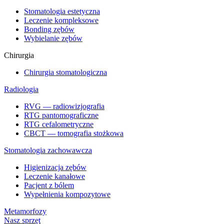
Stomatologia estetyczna
Leczenie kompleksowe
Bonding zębów
Wybielanie zębów
Chirurgia
Chirurgia stomatologiczna
Radiologia
RVG — radiowizjografia
RTG pantomograficzne
RTG cefalometryczne
CBCT — tomografia stożkowa
Stomatologia zachowawcza
Higienizacja zębów
Leczenie kanałowe
Pacjent z bólem
Wypełnienia kompozytowe
Metamorfozy
Nasz sprzęt