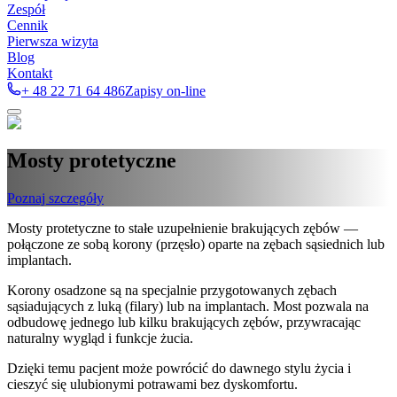
Zespół
Cennik
Pierwsza wizyta
Blog
Kontakt
+ 48 22 71 64 486
Zapisy on-line
Mosty protetyczne
Poznaj szczegóły
Mosty protetyczne to stałe uzupełnienie brakujących zębów —
połączone ze sobą korony (przęsło) oparte na zębach sąsiednich lub
implantach.
Korony osadzone są na specjalnie przygotowanych zębach
sąsiadujących z luką (filary) lub na implantach. Most pozwala na
odbudowę jednego lub kilku brakujących zębów, przywracając
naturalny wygląd i funkcje żucia.
Dzięki temu pacjent może powrócić do dawnego stylu życia i
cieszyć się ulubionymi potrawami bez dyskomfortu.