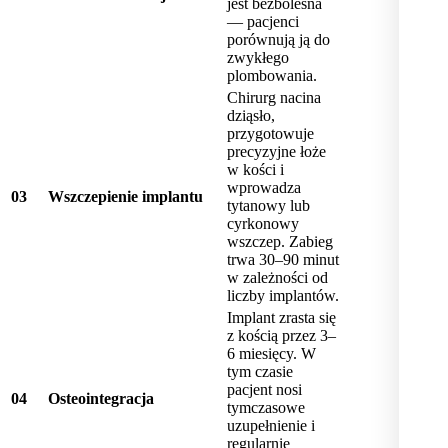
jest bezbolesna
— pacjenci
porównują ją do
zwykłego
plombowania.
Chirurg nacina
dziąsło,
przygotowuje
precyzyjne łoże
w kości i
wprowadza
0
3
Wszczepienie implantu
tytanowy lub
cyrkonowy
wszczep. Zabieg
trwa 30–90 minut
w zależności od
liczby implantów.
Implant zrasta się
z kością przez 3–
6 miesięcy. W
tym czasie
pacjent nosi
0
4
Osteointegracja
tymczasowe
uzupełnienie i
regularnie