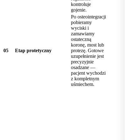
kontroluje
gojenie.
Po osteointegracji
pobieramy
wyciski i
zamawiamy
ostateczną
koronę, most lub
0
5
Etap protetyczny
protezę. Gotowe
uzupełnienie jest
precyzyjnie
osadzane —
pacjent wychodzi
z kompletnym
uśmiechem.