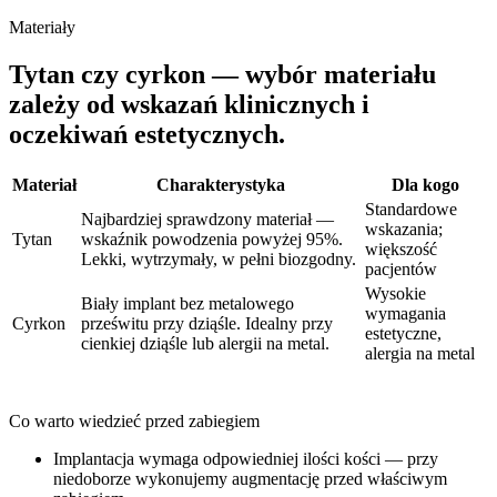
Materiały
Tytan czy cyrkon — wybór materiału
zależy od wskazań klinicznych i
oczekiwań estetycznych.
Materiał
Charakterystyka
Dla kogo
Standardowe
Najbardziej sprawdzony materiał —
wskazania;
Tytan
wskaźnik powodzenia powyżej 95%.
większość
Lekki, wytrzymały, w pełni biozgodny.
pacjentów
Wysokie
Biały implant bez metalowego
wymagania
Cyrkon
prześwitu przy dziąśle. Idealny przy
estetyczne,
cienkiej dziąśle lub alergii na metal.
alergia na metal
Co warto wiedzieć przed zabiegiem
Implantacja wymaga odpowiedniej ilości kości — przy
niedoborze wykonujemy augmentację przed właściwym