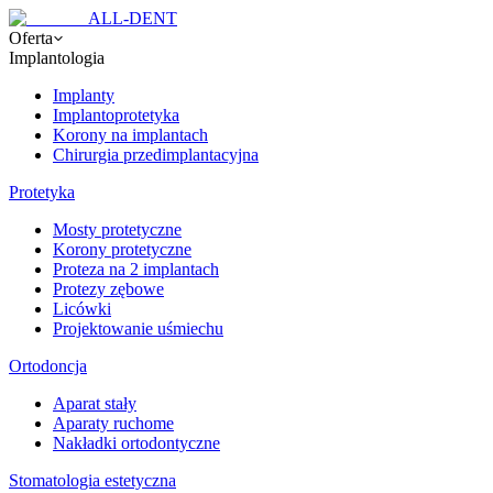
ALL-DENT
Oferta
Implantologia
Implanty
Implantoprotetyka
Korony na implantach
Chirurgia przedimplantacyjna
Protetyka
Mosty protetyczne
Korony protetyczne
Proteza na 2 implantach
Protezy zębowe
Licówki
Projektowanie uśmiechu
Ortodoncja
Aparat stały
Aparaty ruchome
Nakładki ortodontyczne
Stomatologia estetyczna