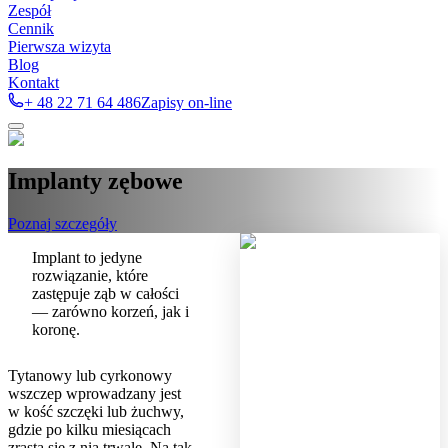
Zespół
Cennik
Pierwsza wizyta
Blog
Kontakt
+ 48 22 71 64 486
Zapisy on-line
Implanty zębowe
Poznaj szczegóły
Implant to jedyne
rozwiązanie, które
zastępuje ząb w całości
— zarówno korzeń, jak i
koronę.
Tytanowy lub cyrkonowy
wszczep wprowadzany jest
w kość szczęki lub żuchwy,
gdzie po kilku miesiącach
zrasta się z nią trwale. Na tak