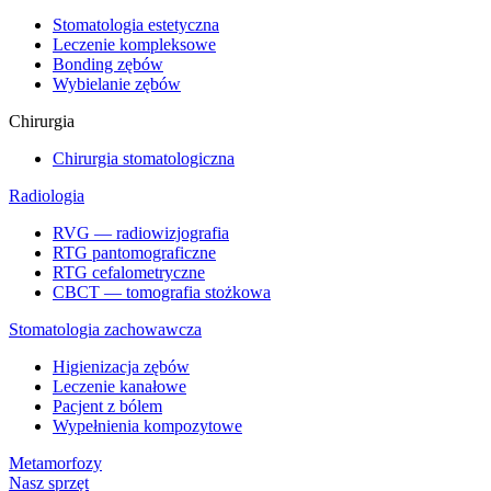
Stomatologia estetyczna
Leczenie kompleksowe
Bonding zębów
Wybielanie zębów
Chirurgia
Chirurgia stomatologiczna
Radiologia
RVG — radiowizjografia
RTG pantomograficzne
RTG cefalometryczne
CBCT — tomografia stożkowa
Stomatologia zachowawcza
Higienizacja zębów
Leczenie kanałowe
Pacjent z bólem
Wypełnienia kompozytowe
Metamorfozy
Nasz sprzęt