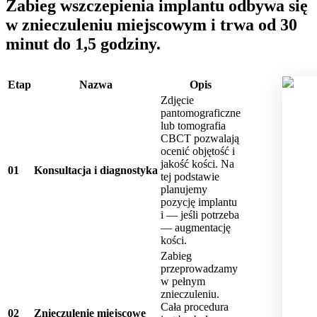
Zabieg wszczepienia implantu odbywa się
w znieczuleniu miejscowym i trwa od 30
minut do 1,5 godziny.
Etap
Nazwa
Opis
Zdjęcie
pantomograficzne
lub tomografia
CBCT pozwalają
ocenić objętość i
jakość kości. Na
0
1
Konsultacja i diagnostyka
tej podstawie
planujemy
pozycję implantu
i — jeśli potrzeba
— augmentację
kości.
Zabieg
przeprowadzamy
w pełnym
znieczuleniu.
Cała procedura
0
2
Znieczulenie miejscowe