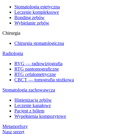
Stomatologia estetyczna
Leczenie kompleksowe
Bonding zębów
Wybielanie zębów
Chirurgia
Chirurgia stomatologiczna
Radiologia
RVG — radiowizjografia
RTG pantomograficzne
RTG cefalometryczne
CBCT — tomografia stożkowa
Stomatologia zachowawcza
Higienizacja zębów
Leczenie kanałowe
Pacjent z bólem
Wypełnienia kompozytowe
Metamorfozy
Nasz sprzęt