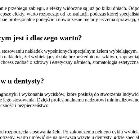
e przebiegu zabiegu, a efekty widoczne są już po kilku dniach. Odpo
epsze efekty, warto rozpocząć od konsultacji, podczas której specjalis
dzie profesjonalne podejście i nowoczesne metody leczenia sprawiają, 
m jest i dlaczego warto?
na stosowaniu nakładek wypełnionych specjalnym żelem wybielającym. 
 nakładek, żel wybielający działa bezpośrednio na szkliwo, zapewni
 chcesz zadbać o zdrowy i estetyczny uśmiech, stomatologia estetycz
w u dentysty?
agnostyki i wykonania wycisków, które posłużą do stworzenia indywidu
jego stosowania. Dzięki profesjonalnemu nadzorowi minimalizowane j
czność i bezpieczeństwo.
od rozpoczęcia stosowania żelu. Po zakończeniu pełnego cyklu wybiela
otrzeby, warto umówić się na pierwszą wizytę u dentysty, gdzie spec