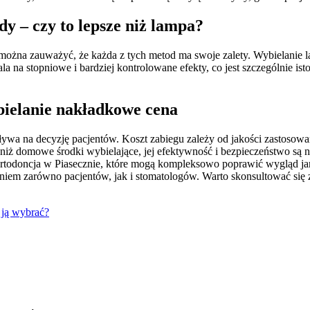
y – czy to lepsze niż lampa?
można zauważyć, że każda z tych metod ma swoje zalety. Wybielanie la
a na stopniowe i bardziej kontrolowane efekty, co jest szczególnie is
bielanie nakładkowe cena
pływa na decyzję pacjentów. Koszt zabiegu zależy od jakości zastosow
 niż domowe środki wybielające, jej efektywność i bezpieczeństwo są
 ortodoncja w Piasecznie, które mogą kompleksowo poprawić wygląd ja
aniem zarówno pacjentów, jak i stomatologów. Warto skonsultować się z
 ją wybrać?