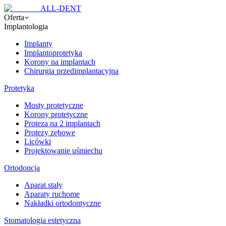
ALL-DENT
Oferta
Implantologia
Implanty
Implantoprotetyka
Korony na implantach
Chirurgia przedimplantacyjna
Protetyka
Mosty protetyczne
Korony protetyczne
Proteza na 2 implantach
Protezy zębowe
Licówki
Projektowanie uśmiechu
Ortodoncja
Aparat stały
Aparaty ruchome
Nakładki ortodontyczne
Stomatologia estetyczna