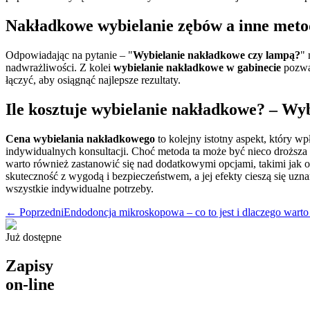
Nakładkowe wybielanie zębów a inne metod
Odpowiadając na pytanie – "
Wybielanie nakładkowe czy lampą?
" 
nadwrażliwości. Z kolei
wybielanie nakładkowe w gabinecie
pozwal
łączyć, aby osiągnąć najlepsze rezultaty.
Ile kosztuje wybielanie nakładkowe? – Wy
Cena wybielania nakładkowego
to kolejny istotny aspekt, który w
indywidualnych konsultacji. Choć metoda ta może być nieco droższa
warto również zastanowić się nad dodatkowymi opcjami, takimi jak
skuteczność z wygodą i bezpieczeństwem, a jej efekty cieszą się uzn
wszystkie indywidualne potrzeby.
← Poprzedni
Endodoncja mikroskopowa – co to jest i dlaczego warto
Już dostępne
Zapisy
on-line