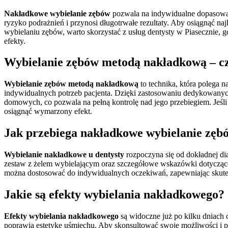
Nakładkowe wybielanie zębów
pozwala na indywidualne dopasowani
ryzyko podrażnień i przynosi długotrwałe rezultaty. Aby osiągnąć najl
wybielaniu zębów, warto skorzystać z usług dentysty w Piasecznie, g
efekty.
Wybielanie zębów metodą nakładkową – czy
Wybielanie zębów metodą nakładkową
to technika, która polega 
indywidualnych potrzeb pacjenta. Dzięki zastosowaniu dedykowanych
domowych, co pozwala na pełną kontrolę nad jego przebiegiem. Jeśli
osiągnąć wymarzony efekt.
Jak przebiega nakładkowe wybielanie zębó
Wybielanie nakładkowe u dentysty
rozpoczyna się od dokładnej di
zestaw z żelem wybielającym oraz szczegółowe wskazówki dotyczące 
można dostosować do indywidualnych oczekiwań, zapewniając skute
Jakie są efekty wybielania nakładkowego?
Efekty wybielania nakładkowego
są widoczne już po kilku dniach 
poprawia estetykę uśmiechu. Aby skonsultować swoje możliwości i p