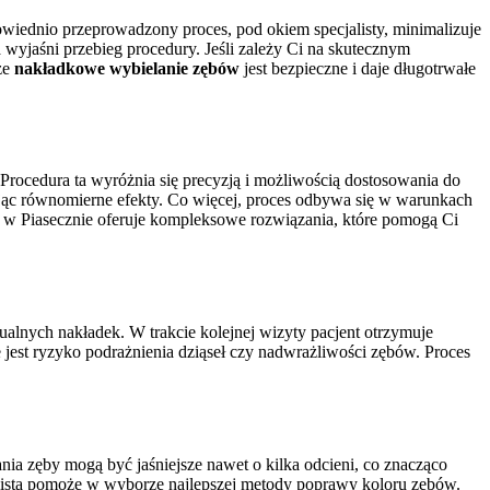
wiednio przeprowadzony proces, pod okiem specjalisty, minimalizuje
ta wyjaśni przebieg procedury. Jeśli zależy Ci na skutecznym
że
nakładkowe wybielanie zębów
jest bezpieczne i daje długotrwałe
Procedura ta wyróżnia się precyzją i możliwością dostosowania do
ając równomierne efekty. Co więcej, proces odbywa się w warunkach
na w Piasecznie oferuje kompleksowe rozwiązania, które pomogą Ci
alnych nakładek. W trakcie kolejnej wizyty pacjent otrzymuje
est ryzyko podrażnienia dziąseł czy nadwrażliwości zębów. Proces
nia zęby mogą być jaśniejsze nawet o kilka odcieni, co znacząco
jalista pomoże w wyborze najlepszej metody poprawy koloru zębów.