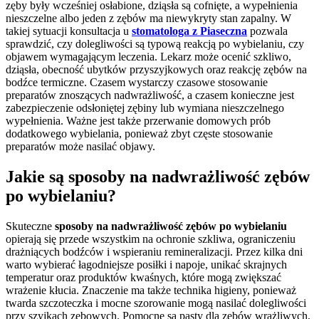
zęby były wcześniej osłabione, dziąsła są cofnięte, a wypełnienia
nieszczelne albo jeden z zębów ma niewykryty stan zapalny. W
takiej sytuacji konsultacja u
stomatologa z Piaseczna
pozwala
sprawdzić, czy dolegliwości są typową reakcją po wybielaniu, czy
objawem wymagającym leczenia. Lekarz może ocenić szkliwo,
dziąsła, obecność ubytków przyszyjkowych oraz reakcję zębów na
bodźce termiczne. Czasem wystarczy czasowe stosowanie
preparatów znoszących nadwrażliwość, a czasem konieczne jest
zabezpieczenie odsłoniętej zębiny lub wymiana nieszczelnego
wypełnienia. Ważne jest także przerwanie domowych prób
dodatkowego wybielania, ponieważ zbyt częste stosowanie
preparatów może nasilać objawy.
Jakie są sposoby na nadwrażliwość zębów
po wybielaniu?
Skuteczne
sposoby na nadwrażliwość zębów po wybielaniu
opierają się przede wszystkim na ochronie szkliwa, ograniczeniu
drażniących bodźców i wspieraniu remineralizacji. Przez kilka dni
warto wybierać łagodniejsze posiłki i napoje, unikać skrajnych
temperatur oraz produktów kwaśnych, które mogą zwiększać
wrażenie kłucia. Znaczenie ma także technika higieny, ponieważ
twarda szczoteczka i mocne szorowanie mogą nasilać dolegliwości
przy szyjkach zębowych. Pomocne są pasty dla zębów wrażliwych,