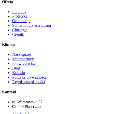
Oferta
Implanty
Protetyka
Ortodoncja
Stomatologia estetyczna
Chirurgia
Cennik
Klinika
Nasz sprzęt
Metamorfozy
Pierwsza wizyta
Blog
Kontakt
Polityka prywatności
Regulamin płatności
Kontakt
ul. Warszawska 37
05-500 Piaseczno