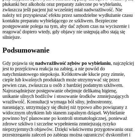
płukanki bez alkoholu oraz preparaty zalecone po wybielaniu,
zwłaszcza jeśli pacjent już wcześniej miał nadwrażliwość. Nie
należy też przyspieszać efektu przez samodzielne wydłużanie czasu
kontaktu preparatu wybielającego ze szkliwem. Bezpieczne
postępowanie polega na tym, aby dać zębom czas na wyciszenie i
reagować dopiero wtedy, gdy objawy nie ustępują albo stają się
silniejsze.
Podsumowanie
Gdy pojawia się
nadwrażliwość zębów po wybielaniu
, najczęściej
jest to przejściowa reakcja na zabieg, a nie powód do
natychmiastowego niepokoju. Krótkotrwałe kłucie przy zimnie,
cieple lub kwaśnych produktach może utrzymywać się przez
pewien czas, zwłaszcza u osób z bardziej podatnym szkliwem.
Najrozsądniejsze postępowanie obejmuje delikatną higienę,
unikanie silnych bodźców i stosowanie środków zmniejszających
wrażliwość. Konsultacji wymaga ból silny, jednostronny,
narastający, utrzymujący się dłużej niż typowo albo powiązany z
widocznym ubytkiem lub stanem zapalnym dziąseł. Wybielanie
powinno być planowane po kontroli stomatologicznej, ponieważ
zdrowe szkliwo i szczelne wypełnienia zmniejszają ryzyko
nieprzyjemnych objawów. Dzięki właściwemu przygotowaniu oraz
przestrzeganiu zaleceń po zabiegu można ograniczyć dyskomfort i