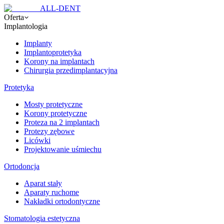
ALL-DENT
Oferta
Implantologia
Implanty
Implantoprotetyka
Korony na implantach
Chirurgia przedimplantacyjna
Protetyka
Mosty protetyczne
Korony protetyczne
Proteza na 2 implantach
Protezy zębowe
Licówki
Projektowanie uśmiechu
Ortodoncja
Aparat stały
Aparaty ruchome
Nakładki ortodontyczne
Stomatologia estetyczna