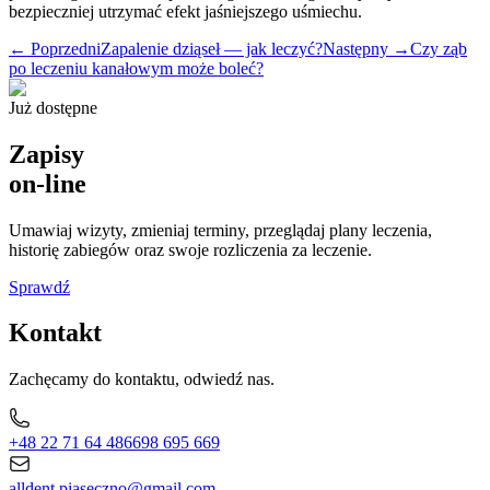
bezpieczniej utrzymać efekt jaśniejszego uśmiechu.
← Poprzedni
Zapalenie dziąseł — jak leczyć?
Następny →
Czy ząb
po leczeniu kanałowym może boleć?
Już dostępne
Zapisy
on-line
Umawiaj wizyty, zmieniaj terminy, przeglądaj plany leczenia,
historię zabiegów oraz swoje rozliczenia za leczenie.
Sprawdź
Kontakt
Zachęcamy do kontaktu, odwiedź nas.
+48 22 71 64 486
698 695 669
alldent.piaseczno@gmail.com