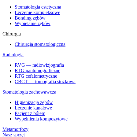
Stomatologia estetyczna
Leczenie kompleksowe
Bonding zębów
Wybielanie zębów
Chirurgia
Chirurgia stomatologiczna
Radiologia
RVG — radiowizjografia
RTG pantomograficzne
RTG cefalometryczne
CBCT — tomografia stożkowa
Stomatologia zachowawcza
Higienizacja zębów
Leczenie kanałowe
Pacjent z bólem
Wypełnienia kompozytowe
Metamorfozy
Nasz sprzęt