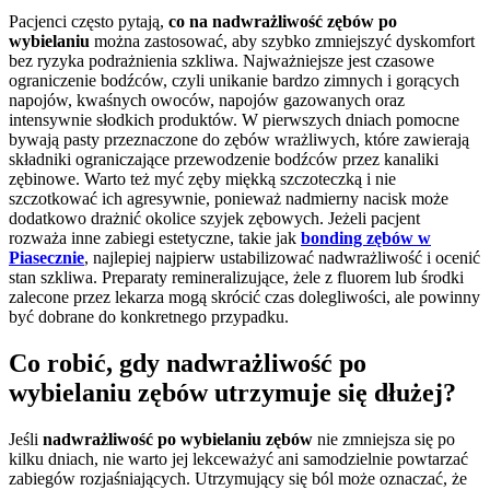
Pacjenci często pytają,
co na nadwrażliwość zębów po
wybielaniu
można zastosować, aby szybko zmniejszyć dyskomfort
bez ryzyka podrażnienia szkliwa. Najważniejsze jest czasowe
ograniczenie bodźców, czyli unikanie bardzo zimnych i gorących
napojów, kwaśnych owoców, napojów gazowanych oraz
intensywnie słodkich produktów. W pierwszych dniach pomocne
bywają pasty przeznaczone do zębów wrażliwych, które zawierają
składniki ograniczające przewodzenie bodźców przez kanaliki
zębinowe. Warto też myć zęby miękką szczoteczką i nie
szczotkować ich agresywnie, ponieważ nadmierny nacisk może
dodatkowo drażnić okolice szyjek zębowych. Jeżeli pacjent
rozważa inne zabiegi estetyczne, takie jak
bonding zębów w
Piasecznie
, najlepiej najpierw ustabilizować nadwrażliwość i ocenić
stan szkliwa. Preparaty remineralizujące, żele z fluorem lub środki
zalecone przez lekarza mogą skrócić czas dolegliwości, ale powinny
być dobrane do konkretnego przypadku.
Co robić, gdy nadwrażliwość po
wybielaniu zębów utrzymuje się dłużej?
Jeśli
nadwrażliwość po wybielaniu zębów
nie zmniejsza się po
kilku dniach, nie warto jej lekceważyć ani samodzielnie powtarzać
zabiegów rozjaśniających. Utrzymujący się ból może oznaczać, że