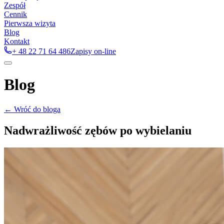
Zespół
Cennik
Pierwsza wizyta
Blog
Kontakt
+ 48 22 71 64 486
Zapisy on-line
Blog
← Wróć do bloga
Nadwrażliwość zębów po wybielaniu