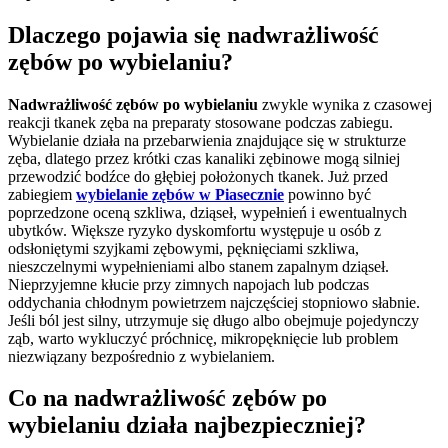
Dlaczego pojawia się nadwrażliwość
zębów po wybielaniu?
Nadwrażliwość zębów po wybielaniu
zwykle wynika z czasowej
reakcji tkanek zęba na preparaty stosowane podczas zabiegu.
Wybielanie działa na przebarwienia znajdujące się w strukturze
zęba, dlatego przez krótki czas kanaliki zębinowe mogą silniej
przewodzić bodźce do głębiej położonych tkanek. Już przed
zabiegiem
wybielanie zębów w Piasecznie
powinno być
poprzedzone oceną szkliwa, dziąseł, wypełnień i ewentualnych
ubytków. Większe ryzyko dyskomfortu występuje u osób z
odsłoniętymi szyjkami zębowymi, pęknięciami szkliwa,
nieszczelnymi wypełnieniami albo stanem zapalnym dziąseł.
Nieprzyjemne kłucie przy zimnych napojach lub podczas
oddychania chłodnym powietrzem najczęściej stopniowo słabnie.
Jeśli ból jest silny, utrzymuje się długo albo obejmuje pojedynczy
ząb, warto wykluczyć próchnicę, mikropęknięcie lub problem
niezwiązany bezpośrednio z wybielaniem.
Co na nadwrażliwość zębów po
wybielaniu działa najbezpieczniej?