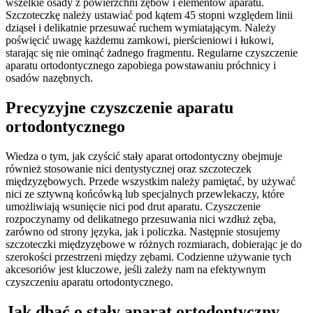
wszelkie osady z powierzchni zębów i elementów aparatu.
Szczoteczkę należy ustawiać pod kątem 45 stopni względem linii
dziąseł i delikatnie przesuwać ruchem wymiatającym. Należy
poświęcić uwagę każdemu zamkowi, pierścieniowi i łukowi,
starając się nie ominąć żadnego fragmentu. Regularne czyszczenie
aparatu ortodontycznego zapobiega powstawaniu próchnicy i
osadów nazębnych.
Precyzyjne czyszczenie aparatu
ortodontycznego
Wiedza o tym, jak czyścić stały aparat ortodontyczny obejmuje
również stosowanie nici dentystycznej oraz szczoteczek
międzyzębowych. Przede wszystkim należy pamiętać, by używać
nici ze sztywną końcówką lub specjalnych przewlekaczy, które
umożliwiają wsunięcie nici pod drut aparatu. Czyszczenie
rozpoczynamy od delikatnego przesuwania nici wzdłuż zęba,
zarówno od strony języka, jak i policzka. Następnie stosujemy
szczoteczki międzyzębowe w różnych rozmiarach, dobierając je do
szerokości przestrzeni między zębami. Codzienne używanie tych
akcesoriów jest kluczowe, jeśli zależy nam na efektywnym
czyszczeniu aparatu ortodontycznego.
Jak dbać o stały aparat ortodontyczny