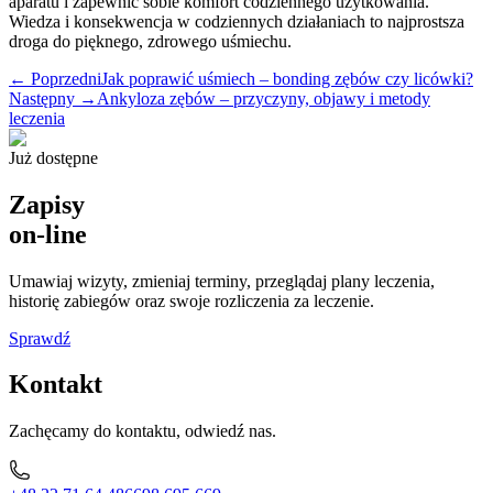
aparatu i zapewnić sobie komfort codziennego użytkowania.
Wiedza i konsekwencja w codziennych działaniach to najprostsza
droga do pięknego, zdrowego uśmiechu.
← Poprzedni
Jak poprawić uśmiech – bonding zębów czy licówki?
Następny →
Ankyloza zębów – przyczyny, objawy i metody
leczenia
Już dostępne
Zapisy
on-line
Umawiaj wizyty, zmieniaj terminy, przeglądaj plany leczenia,
historię zabiegów oraz swoje rozliczenia za leczenie.
Sprawdź
Kontakt
Zachęcamy do kontaktu, odwiedź nas.