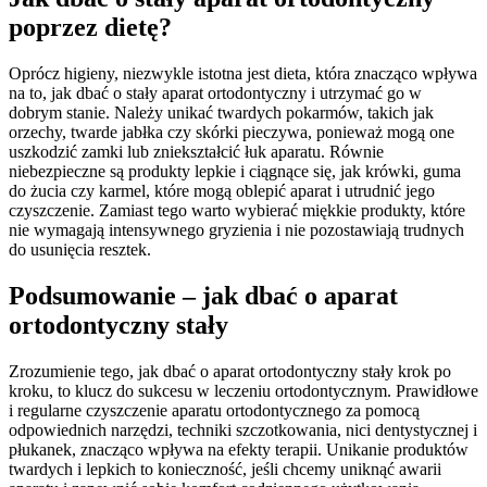
poprzez dietę?
Oprócz higieny, niezwykle istotna jest dieta, która znacząco wpływa
na to, jak dbać o stały aparat ortodontyczny i utrzymać go w
dobrym stanie. Należy unikać twardych pokarmów, takich jak
orzechy, twarde jabłka czy skórki pieczywa, ponieważ mogą one
uszkodzić zamki lub zniekształcić łuk aparatu. Równie
niebezpieczne są produkty lepkie i ciągnące się, jak krówki, guma
do żucia czy karmel, które mogą oblepić aparat i utrudnić jego
czyszczenie. Zamiast tego warto wybierać miękkie produkty, które
nie wymagają intensywnego gryzienia i nie pozostawiają trudnych
do usunięcia resztek.
Podsumowanie – jak dbać o aparat
ortodontyczny stały
Zrozumienie tego, jak dbać o aparat ortodontyczny stały krok po
kroku, to klucz do sukcesu w leczeniu ortodontycznym. Prawidłowe
i regularne czyszczenie aparatu ortodontycznego za pomocą
odpowiednich narzędzi, techniki szczotkowania, nici dentystycznej i
płukanek, znacząco wpływa na efekty terapii. Unikanie produktów
twardych i lepkich to konieczność, jeśli chcemy uniknąć awarii