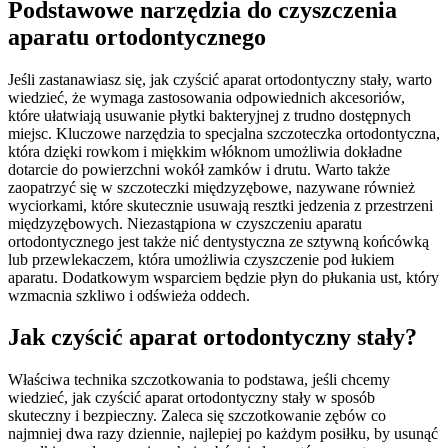
Podstawowe narzędzia do czyszczenia
aparatu ortodontycznego
Jeśli zastanawiasz się, jak czyścić aparat ortodontyczny stały, warto
wiedzieć, że wymaga zastosowania odpowiednich akcesoriów,
które ułatwiają usuwanie płytki bakteryjnej z trudno dostępnych
miejsc. Kluczowe narzędzia to specjalna szczoteczka ortodontyczna,
która dzięki rowkom i miękkim włóknom umożliwia dokładne
dotarcie do powierzchni wokół zamków i drutu. Warto także
zaopatrzyć się w szczoteczki międzyzębowe, nazywane również
wyciorkami, które skutecznie usuwają resztki jedzenia z przestrzeni
międzyzębowych. Niezastąpiona w czyszczeniu aparatu
ortodontycznego jest także nić dentystyczna ze sztywną końcówką
lub przewlekaczem, która umożliwia czyszczenie pod łukiem
aparatu. Dodatkowym wsparciem będzie płyn do płukania ust, który
wzmacnia szkliwo i odświeża oddech.
Jak czyścić aparat ortodontyczny stały?
Właściwa technika szczotkowania to podstawa, jeśli chcemy
wiedzieć, jak czyścić aparat ortodontyczny stały w sposób
skuteczny i bezpieczny. Zaleca się szczotkowanie zębów co
najmniej dwa razy dziennie, najlepiej po każdym posiłku, by usunąć