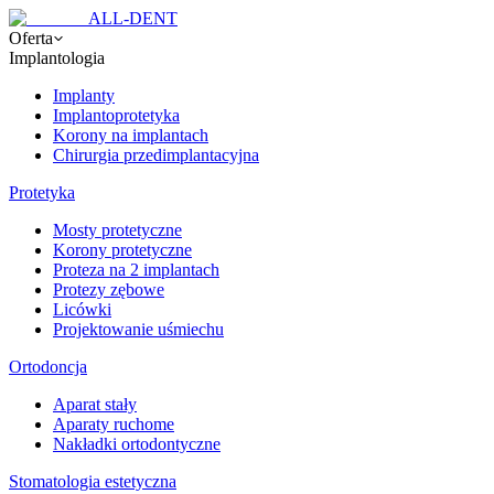
ALL-DENT
Oferta
Implantologia
Implanty
Implantoprotetyka
Korony na implantach
Chirurgia przedimplantacyjna
Protetyka
Mosty protetyczne
Korony protetyczne
Proteza na 2 implantach
Protezy zębowe
Licówki
Projektowanie uśmiechu
Ortodoncja
Aparat stały
Aparaty ruchome
Nakładki ortodontyczne
Stomatologia estetyczna