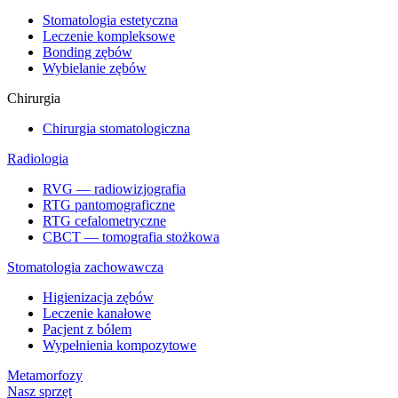
Stomatologia estetyczna
Leczenie kompleksowe
Bonding zębów
Wybielanie zębów
Chirurgia
Chirurgia stomatologiczna
Radiologia
RVG — radiowizjografia
RTG pantomograficzne
RTG cefalometryczne
CBCT — tomografia stożkowa
Stomatologia zachowawcza
Higienizacja zębów
Leczenie kanałowe
Pacjent z bólem
Wypełnienia kompozytowe
Metamorfozy
Nasz sprzęt