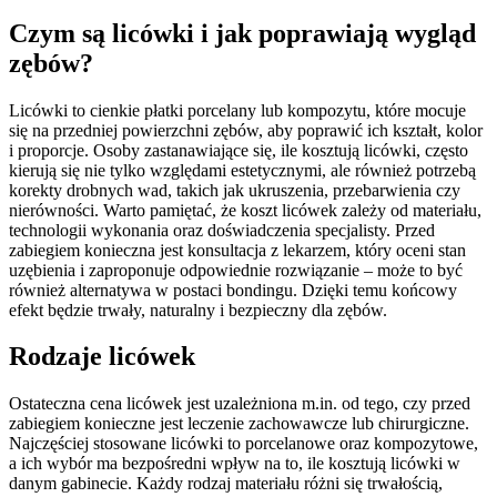
Czym są licówki i jak poprawiają wygląd
zębów?
Licówki to cienkie płatki porcelany lub kompozytu, które mocuje
się na przedniej powierzchni zębów, aby poprawić ich kształt, kolor
i proporcje. Osoby zastanawiające się, ile kosztują licówki, często
kierują się nie tylko względami estetycznymi, ale również potrzebą
korekty drobnych wad, takich jak ukruszenia, przebarwienia czy
nierówności. Warto pamiętać, że koszt licówek zależy od materiału,
technologii wykonania oraz doświadczenia specjalisty. Przed
zabiegiem konieczna jest konsultacja z lekarzem, który oceni stan
uzębienia i zaproponuje odpowiednie rozwiązanie – może to być
również alternatywa w postaci bondingu. Dzięki temu końcowy
efekt będzie trwały, naturalny i bezpieczny dla zębów.
Rodzaje licówek
Ostateczna cena licówek jest uzależniona m.in. od tego, czy przed
zabiegiem konieczne jest leczenie zachowawcze lub chirurgiczne.
Najczęściej stosowane licówki to porcelanowe oraz kompozytowe,
a ich wybór ma bezpośredni wpływ na to, ile kosztują licówki w
danym gabinecie. Każdy rodzaj materiału różni się trwałością,