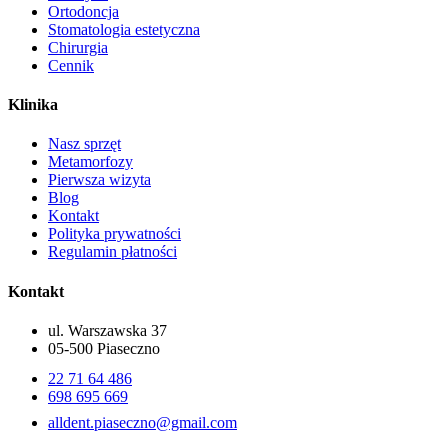
Ortodoncja
Stomatologia estetyczna
Chirurgia
Cennik
Klinika
Nasz sprzęt
Metamorfozy
Pierwsza wizyta
Blog
Kontakt
Polityka prywatności
Regulamin płatności
Kontakt
ul. Warszawska 37
05-500 Piaseczno
22 71 64 486
698 695 669
alldent.piaseczno@gmail.com