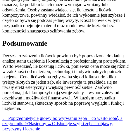
oznacza, że po kilku latach może wymagać wymiany lub
odświeżenia. Osoby zastanawiające się, ile kosztują licówki
kompozytowe, powinny wiedzieć, że ich wykonanie jest szybsze i
często odbywa się podczas jednej wizyty. Koszt licówek w tym
przypadku obejmuje materiał oraz modelowanie kształtu bez
konieczności znaczącego szlifowania zębów.
Podsumowanie
Decyzja o założeniu licówek powinna być poprzedzona dokładną
analizą stanu uzębienia i konsultacją z profesjonalnym protetykiem.
Warto wiedzieć, ile kosztują licówki, ponieważ cena może się różnić
w zależności od materiału, technologii i indywidualnych potrzeb
pacjenta. Cena licówek na zęby waha się od kilkuset do kilku
tysięcy złotych za jeden ząb, ale inwestycja ta przekłada się na
trwały efekt estetyczny i większą pewność siebie. Zarówno
porcelana, jak i kompozyt mają swoje zalety – wybór zależy od
oczekiwań i możliwości finansowych. W każdym przypadku
licówki stanowią skuteczny sposób na poprawę wyglądu i funkcji
uzębienia.
← Poprzedni
Mycie głowy po wyrwaniu zęba – co warto robić, a
czego unikać?
Następny →
Odsłonięte szyjki zęba – objawy,
przyczyny i leczenie