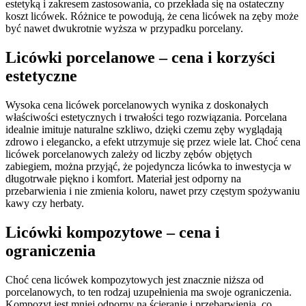
estetyką i zakresem zastosowania, co przekłada się na ostateczny
koszt licówek. Różnice te powodują, że cena licówek na zęby może
być nawet dwukrotnie wyższa w przypadku porcelany.
Licówki porcelanowe – cena i korzyści
estetyczne
Wysoka cena licówek porcelanowych wynika z doskonałych
właściwości estetycznych i trwałości tego rozwiązania. Porcelana
idealnie imituje naturalne szkliwo, dzięki czemu zęby wyglądają
zdrowo i elegancko, a efekt utrzymuje się przez wiele lat. Choć cena
licówek porcelanowych zależy od liczby zębów objętych
zabiegiem, można przyjąć, że pojedyncza licówka to inwestycja w
długotrwałe piękno i komfort. Materiał jest odporny na
przebarwienia i nie zmienia koloru, nawet przy częstym spożywaniu
kawy czy herbaty.
Licówki kompozytowe – cena i
ograniczenia
Choć cena licówek kompozytowych jest znacznie niższa od
porcelanowych, to ten rodzaj uzupełnienia ma swoje ograniczenia.
Kompozyt jest mniej odporny na ścieranie i przebarwienia, co