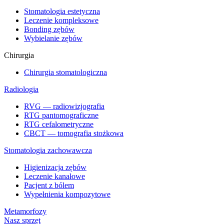
Stomatologia estetyczna
Leczenie kompleksowe
Bonding zębów
Wybielanie zębów
Chirurgia
Chirurgia stomatologiczna
Radiologia
RVG — radiowizjografia
RTG pantomograficzne
RTG cefalometryczne
CBCT — tomografia stożkowa
Stomatologia zachowawcza
Higienizacja zębów
Leczenie kanałowe
Pacjent z bólem
Wypełnienia kompozytowe
Metamorfozy
Nasz sprzęt