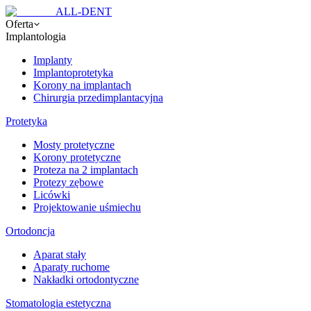
ALL-DENT
Oferta
Implantologia
Implanty
Implantoprotetyka
Korony na implantach
Chirurgia przedimplantacyjna
Protetyka
Mosty protetyczne
Korony protetyczne
Proteza na 2 implantach
Protezy zębowe
Licówki
Projektowanie uśmiechu
Ortodoncja
Aparat stały
Aparaty ruchome
Nakładki ortodontyczne
Stomatologia estetyczna