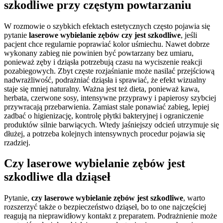
szkodliwe przy częstym powtarzaniu
W rozmowie o szybkich efektach estetycznych często pojawia się
pytanie
laserowe wybielanie zębów czy jest szkodliwe
, jeśli
pacjent chce regularnie poprawiać kolor uśmiechu. Nawet dobrze
wykonany zabieg nie powinien być powtarzany bez umiaru,
ponieważ zęby i dziąsła potrzebują czasu na wyciszenie reakcji
pozabiegowych. Zbyt częste rozjaśnianie może nasilać przejściową
nadwrażliwość, podrażniać dziąsła i sprawiać, że efekt wizualny
staje się mniej naturalny. Ważna jest też dieta, ponieważ kawa,
herbata, czerwone sosy, intensywne przyprawy i papierosy szybciej
przywracają przebarwienia. Zamiast stale ponawiać zabieg, lepiej
zadbać o higienizację, kontrolę płytki bakteryjnej i ograniczenie
produktów silnie barwiących. Wtedy jaśniejszy odcień utrzymuje się
dłużej, a potrzeba kolejnych intensywnych procedur pojawia się
rzadziej.
Czy laserowe wybielanie zębów jest
szkodliwe dla dziąseł
Pytanie,
czy laserowe wybielanie zębów jest szkodliwe
, warto
rozszerzyć także o bezpieczeństwo dziąseł, bo to one najczęściej
reagują na nieprawidłowy kontakt z preparatem. Podrażnienie może