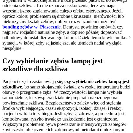
wypełnień w widocznej strefie może przestać pasować do nowego
odcienia szkliwa. To nie oznacza uszkodzenia, lecz wymaga
wcześniejszego zaplanowania całego efektu estetycznego. Jeżeli
oprócz koloru problemem są drobne ukruszenia, nierówności lub
niekorzystny kształt zębów, dobrym rozwiązaniem może być
bonding zębów w Piasecznie
. Dentysta powinien omówić, czy
najpierw rozjaśnić naturalne zęby, a dopiero później dopasować
odbudowy do ustabilizowanego koloru. Dzięki temu łatwiej uniknąć
sytuacji, w której zęby są jaśniejsze, ale uśmiech nadal wygląda
niespójnie.
Czy wybielanie zębów lampą jest
szkodliwe dla szkliwa
Pacjenci często zastanawiają się,
czy wybielanie zębów lampą jest
szkodliwe
, bo samo skojarzenie światła z wysoką temperaturą budzi
obawy o przegrzanie zęba. W rzeczywistości lampa nie wybiela
samodzielnie, lecz wspiera działanie preparatu nałożonego na
powierzchnię szkliwa. Bezpieczeństwo zależy więc od stężenia
środka wybielającego, czasu ekspozycji, izolacji dziąseł i reakcji
pacjenta w trakcie zabiegu. Jeśli zęby są zdrowe, a procedura jest
kontrolowana, ryzyko trwałego uszkodzenia jest ograniczone.
Większym problemem bywa powtarzanie intensywnych zabiegów
zbyt często lub łączenie ich z domowymi metodami o nieznanym