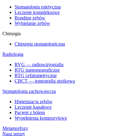
Stomatologia estetyczna
Leczenie kompleksowe
Bonding zębów
Wybielanie zębów
Chirurgia
Chirurgia stomatologiczna
Radiologia
RVG — radiowizjografia
RTG pantomograficzne
RTG cefalometryczne
CBCT — tomografia stożkowa
Stomatologia zachowawcza
Higienizacja zębów
Leczenie kanałowe
Pacjent z bólem
Wypełnienia kompozytowe
Metamorfozy
Nasz sprzęt