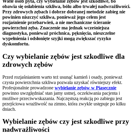
Wiele osób pyta, czy wybielanie zębów jest szkodliwe, bo
obawia się osłabienia szkliwa, bólu albo trwałej nadwrażliwości.
Przy zdrowych zębach i dobrze dobranej metodzie zabieg nie
powinien niszczyć szkliwa, ponieważ jego celem jest
rozjaśnienie przebarwień, a nie mechaniczne ścieranie
powierzchni zęba. Znaczenie ma jednak wcześniejsza
diagnostyka, ponieważ próchnica, pęknięcia, nieszczelne
wypełnienia i odsłonięte szyjki mogą zwiększać ryzyko
dyskomfortu.
Czy wybielanie zębów jest szkodliwe dla
zdrowych zębów
Przed rozjaśnianiem warto też usunąć kamień i osady, ponieważ
czysta powierzchnia szkliwa pozwala uzyskać równiejszy efekt.
Profesjonalnie prowadzone
wybielanie zębów w Piasecznie
powinno uwzględniać stan jamy ustnej, oczekiwania pacjenta i
możliwe przeciwwskazania. Najczęstszą reakcją po zabiegu jest
przejściowa wrażliwość na zimno, która zwykle ustępuje po kilku
dniach.
Wybielanie zębów czy jest szkodliwe przy
nadwrażliwości