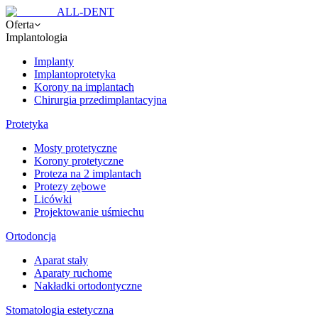
ALL-DENT
Oferta
Implantologia
Implanty
Implantoprotetyka
Korony na implantach
Chirurgia przedimplantacyjna
Protetyka
Mosty protetyczne
Korony protetyczne
Proteza na 2 implantach
Protezy zębowe
Licówki
Projektowanie uśmiechu
Ortodoncja
Aparat stały
Aparaty ruchome
Nakładki ortodontyczne
Stomatologia estetyczna