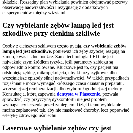
składzie. Rozsądny plan wybielania powinien obejmować przerwy,
obserwację nadwrażliwości i rezygnację z dodatkowych
eksperymentów między wizytami.
Czy wybielanie zębów lampą led jest
szkodliwe przy cienkim szkliwie
Osoby z cieńszym szkliwem często pytają,
czy wybielanie zębów
lampą led jest szkodliwe
, ponieważ ich zęby szybciej reagują na
zimno, kwas i silne bodźce. Sama technologia LED nie jest
najważniejszym źródłem ryzyka, jeśli parametry zabiegu są
odpowiednio kontrolowane. Kluczowe jest to, czy pacjent ma
odsłoniętą zębinę, mikropęknięcia, ubytki przyszyjkowe albo
wcześniejsze epizody silnej nadwrażliwości. W takich przypadkach
rozjaśnianie może wymagać krótszego czasu działania preparatu,
wcześniejszej remineralizacji albo wyboru łagodniejszej metody.
Konsultacja, którą zapewnia
dentysta w Piasecznie
, pozwala
sprawdzić, czy przyczyną dyskomfortu nie jest problem
wymagający leczenia przed zabiegiem. Dzięki temu wybielanie
można zaplanować tak, aby nie maskować choroby, lecz poprawiać
estetykę zdrowego uśmiechu.
Laserowe wybielanie zębów czy jest