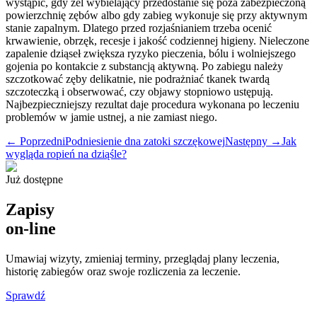
wystąpić, gdy żel wybielający przedostanie się poza zabezpieczoną
powierzchnię zębów albo gdy zabieg wykonuje się przy aktywnym
stanie zapalnym. Dlatego przed rozjaśnianiem trzeba ocenić
krwawienie, obrzęk, recesje i jakość codziennej higieny. Nieleczone
zapalenie dziąseł zwiększa ryzyko pieczenia, bólu i wolniejszego
gojenia po kontakcie z substancją aktywną. Po zabiegu należy
szczotkować zęby delikatnie, nie podrażniać tkanek twardą
szczoteczką i obserwować, czy objawy stopniowo ustępują.
Najbezpieczniejszy rezultat daje procedura wykonana po leczeniu
problemów w jamie ustnej, a nie zamiast niego.
← Poprzedni
Podniesienie dna zatoki szczękowej
Następny →
Jak
wygląda ropień na dziąśle?
Już dostępne
Zapisy
on-line
Umawiaj wizyty, zmieniaj terminy, przeglądaj plany leczenia,
historię zabiegów oraz swoje rozliczenia za leczenie.
Sprawdź