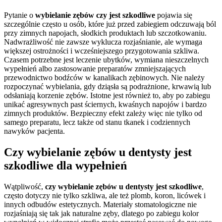
Pytanie o
wybielanie zębów czy jest szkodliwe
pojawia się
szczególnie często u osób, które już przed zabiegiem odczuwają ból
przy zimnych napojach, słodkich produktach lub szczotkowaniu.
Nadwrażliwość nie zawsze wyklucza rozjaśnianie, ale wymaga
większej ostrożności i wcześniejszego przygotowania szkliwa.
Czasem potrzebne jest leczenie ubytków, wymiana nieszczelnych
wypełnień albo zastosowanie preparatów zmniejszających
przewodnictwo bodźców w kanalikach zębinowych. Nie należy
rozpoczynać wybielania, gdy dziąsła są podrażnione, krwawią lub
odsłaniają korzenie zębów. Istotne jest również to, aby po zabiegu
unikać agresywnych past ściernych, kwaśnych napojów i bardzo
zimnych produktów. Bezpieczny efekt zależy więc nie tylko od
samego preparatu, lecz także od stanu tkanek i codziennych
nawyków pacjenta.
Czy wybielanie zębów u dentysty jest
szkodliwe dla wypełnień
Wątpliwość,
czy wybielanie zębów u dentysty jest szkodliwe
,
często dotyczy nie tylko szkliwa, ale też plomb, koron, licówek i
innych odbudów estetycznych. Materiały stomatologiczne nie
rozjaśniają się tak jak naturalne zęby, dlatego po zabiegu kolor