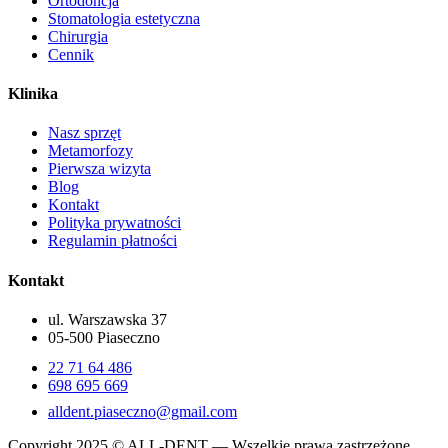
Ortodoncja
Stomatologia estetyczna
Chirurgia
Cennik
Klinika
Nasz sprzęt
Metamorfozy
Pierwsza wizyta
Blog
Kontakt
Polityka prywatności
Regulamin płatności
Kontakt
ul. Warszawska 37
05-500 Piaseczno
22 71 64 486
698 695 669
alldent.piaseczno@gmail.com
Copyright 2025 © ALL-DENT — Wszelkie prawa zastrzeżone