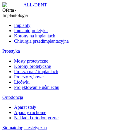
ALL-DENT
Oferta
Implantologia
Implanty
Implantoprotetyka
Korony na implantach
Chirurgia przedimplantacyjna
Protetyka
Mosty protetyczne
Korony protetyczne
Proteza na 2 implantach
Protezy zębowe
Licówki
Projektowanie uśmiechu
Ortodoncja
Aparat stały
Aparaty ruchome
Nakładki ortodontyczne
Stomatologia estetyczna