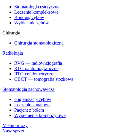
Stomatologia estetyczna
Leczenie kompleksowe
Bonding zębów
Wybielanie zębów
Chirurgia
Chirurgia stomatologiczna
Radiologia
RVG — radiowizjografia
RTG pantomograficzne
RTG cefalometryczne
CBCT — tomografia stożkowa
Stomatologia zachowawcza
Higienizacja zębów
Leczenie kanałowe
Pacjent z bólem
Wypełnienia kompozytowe
Metamorfozy
Nasz sprzęt