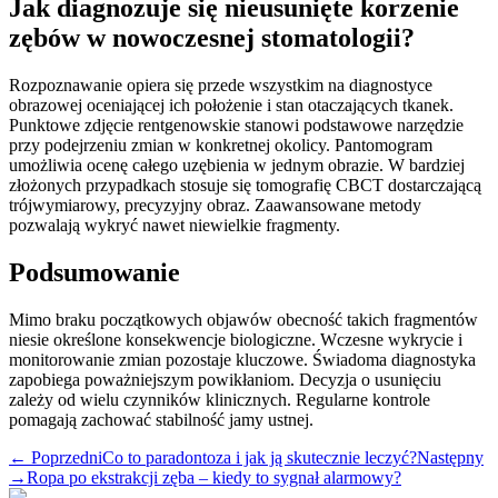
Jak diagnozuje się nieusunięte korzenie
zębów w nowoczesnej stomatologii?
Rozpoznawanie opiera się przede wszystkim na diagnostyce
obrazowej oceniającej ich położenie i stan otaczających tkanek.
Punktowe zdjęcie rentgenowskie stanowi podstawowe narzędzie
przy podejrzeniu zmian w konkretnej okolicy. Pantomogram
umożliwia ocenę całego uzębienia w jednym obrazie. W bardziej
złożonych przypadkach stosuje się tomografię CBCT dostarczającą
trójwymiarowy, precyzyjny obraz. Zaawansowane metody
pozwalają wykryć nawet niewielkie fragmenty.
Podsumowanie
Mimo braku początkowych objawów obecność takich fragmentów
niesie określone konsekwencje biologiczne. Wczesne wykrycie i
monitorowanie zmian pozostaje kluczowe. Świadoma diagnostyka
zapobiega poważniejszym powikłaniom. Decyzja o usunięciu
zależy od wielu czynników klinicznych. Regularne kontrole
pomagają zachować stabilność jamy ustnej.
← Poprzedni
Co to paradontoza i jak ją skutecznie leczyć?
Następny
→
Ropa po ekstrakcji zęba – kiedy to sygnał alarmowy?